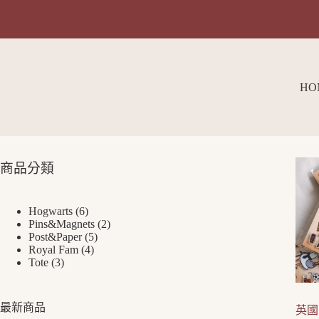
HO
商品分類
Hogwarts
6
Pins&Magnets
2
Post&Paper
5
Royal Fam
4
Tote
3
最新商品
英國