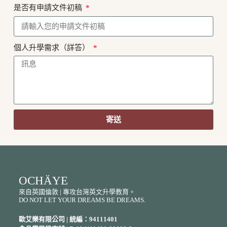
是否有申請文件初稿
個人升學需求（詳答）
寄送
A
l
t
e
r
OCHÄYE
n
a
來自英國倫敦 | 專攻台灣英文升學教育。
t
DO NOT LET YOUR DREAMS BE DREAMS.
i
v
歐艾樂有限公司 | 統編：94111401
e