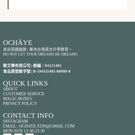
OCHÄYE
來自英國倫敦 | 專攻台灣英文升學教育。
DO NOT LET YOUR DREAMS BE DREAMS.
歐艾樂有限公司 | 統編：94111401
食品業登錄字號 | B-194111401-00000-0
QUICK LINKS
ABOUT
CUSTOMER SERVICE
MAGIC BOXES
PRIVACY POLICY
CONTACT INFO
INSTAGRAM
EMAIL: OCHAYE.EDN@GMAIL.COM
MON-SUN 13:30-23:30