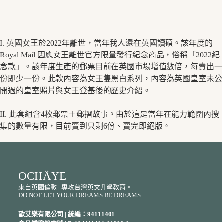
I. 英國女王於2022年離世，當年我人還在英國讀碩。該年度的
Royal Mail 因應女王離世官方限量發行紀念商品，俗稱「2022紀
念款」。該年度生產的郵票目前在英國市場增值數倍，每賣出一
份即少一份。此款內容為女王隻黑白系列，內容為英國皇室未公
開過的皇室照片與女王登基後的歷史介紹。
II. 此套組含4枚郵票＋郵摺故事。由於這是當年在能力範圍內搜
集的數量有限，目前賣到只剩6份、賣完即絕版。
OCHÄYE
來自英國倫敦 | 專攻台灣英文升學教育。
DO NOT LET YOUR DREAMS BE DREAMS.
歐艾樂有限公司 | 統編：94111401