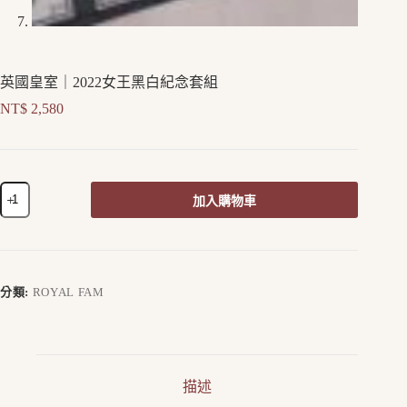
英國皇室｜2022女王黑白紀念套組
NT$
2,580
加入購物車
A
l
t
e
r
分類:
ROYAL FAM
n
a
t
i
v
描述
e
: