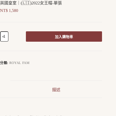
英國皇室｜(🇱🇮)2022女王帽-單張
NT$
1,580
加入購物車
A
l
t
e
r
分類:
ROYAL FAM
n
a
t
i
v
描述
e
: