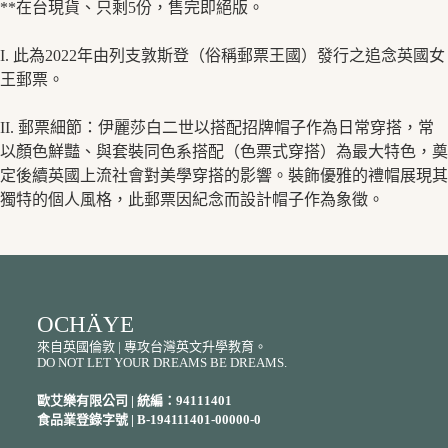
**在台現貨、只剩5份，售完即絕版。
I. 此為2022年由列支敦斯登（俗稱郵票王國）發行之追念英國女
王郵票。
II. 郵票細節：伊麗莎白二世以搭配招牌帽子作為日常穿搭，常
以顏色鮮豔、與套裝同色系搭配（色票式穿搭）為最大特色，奠
定後續英國上流社會對美學穿搭的影響。裝飾優雅的禮帽展現其
獨特的個人風格，此郵票因紀念而設計帽子作為象徵。
OCHÄYE
來自英國倫敦 | 專攻台灣英文升學教育。
DO NOT LET YOUR DREAMS BE DREAMS.
歐艾樂有限公司 | 統編：94111401
食品業登錄字號 | B-194111401-00000-0