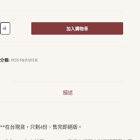
加入購物車
A
l
t
e
r
分類:
POST&PAPER
n
a
t
i
v
描述
e
:
**在台現貨，只剩4份、售完即絕版。